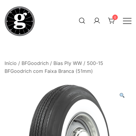
Skip
to
0
content
Neumáticos Clásicos
Pneum Galacta
Início
/
BFGoodrich
/
Bias Ply WW
/ 500-15
BFGoodrich com Faixa Branca (51mm)