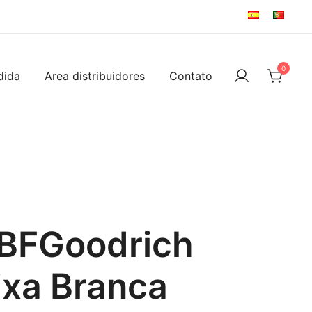
0
dida
Area distribuidores
Contato
 BFGoodrich
ixa Branca