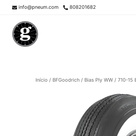
Skip
info@pneum.com
808201682
to
content
Neumáticos Clásicos
Pneum Galacta
Início
/
BFGoodrich
/
Bias Ply WW
/ 710-15