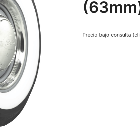
(63mm
Precio bajo consulta (cl