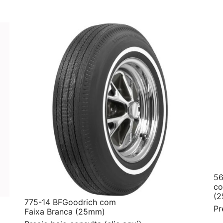
56
co
(
775-14 BFGoodrich com
Pr
Faixa Branca (25mm)