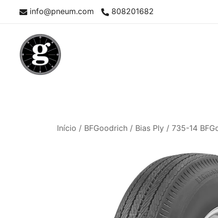
Skip
info@pneum.com
808201682
to
content
Neumáticos Clásicos
Pneum Galacta
Início
/
BFGoodrich
/
Bias Ply
/ 735-14 BFG