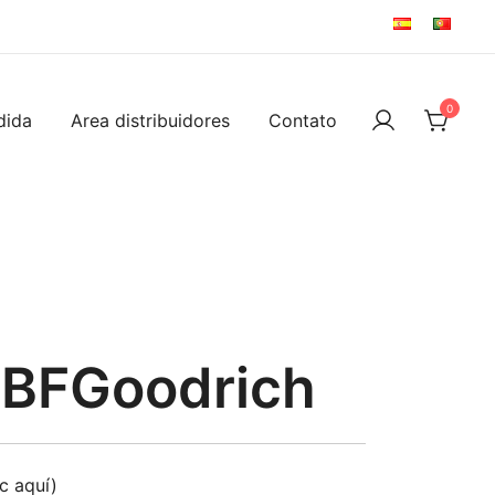
0
dida
Area distribuidores
Contato
 BFGoodrich
ic aquí)