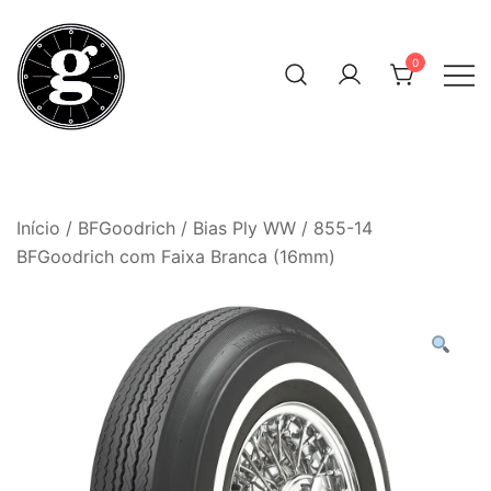
Skip
to
0
content
Neumáticos Clásicos
Pneum Galacta
Início
/
BFGoodrich
/
Bias Ply WW
/ 855-14
BFGoodrich com Faixa Branca (16mm)