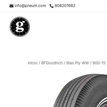
Skip
info@pneum.com
808201682
to
content
Neumáticos Clásicos
Pneum Galacta
Início
/
BFGoodrich
/
Bias Ply WW
/ 900-15