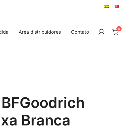
0
dida
Area distribuidores
Contato
 BFGoodrich
ixa Branca