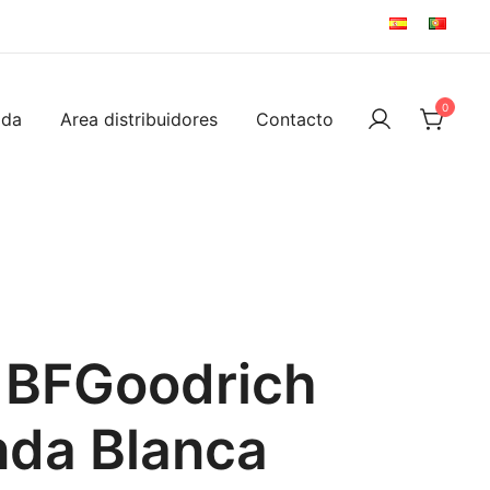
0
ida
Area distribuidores
Contacto
 BFGoodrich
nda Blanca