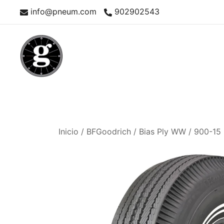
Saltar
info@pneum.com
902902543
al
contenido
Neumáticos Clásicos
Pneum Galacta
Inicio
/
BFGoodrich
/
Bias Ply WW
/ 900-15