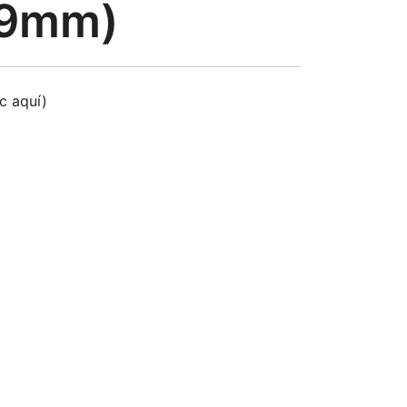
(9mm)
ic aquí)