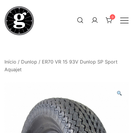
Skip
to
0
content
Neumáticos Clásicos
Pneum Galacta
Início
/
Dunlop
/ ER70 VR 15 93V Dunlop SP Sport
Aquajet