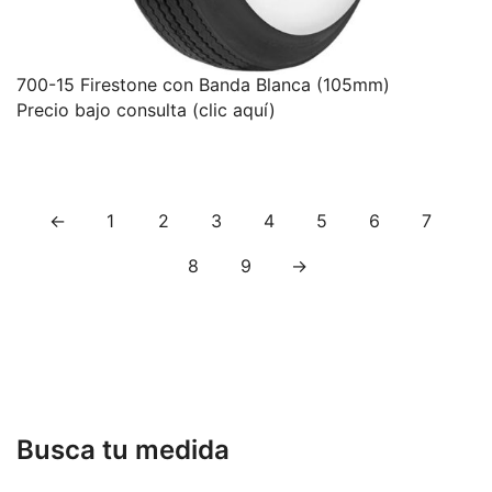
700-15 Firestone con Banda Blanca (105mm)
Precio bajo consulta (clic aquí)
←
1
2
3
4
5
6
7
8
9
→
Busca tu medida