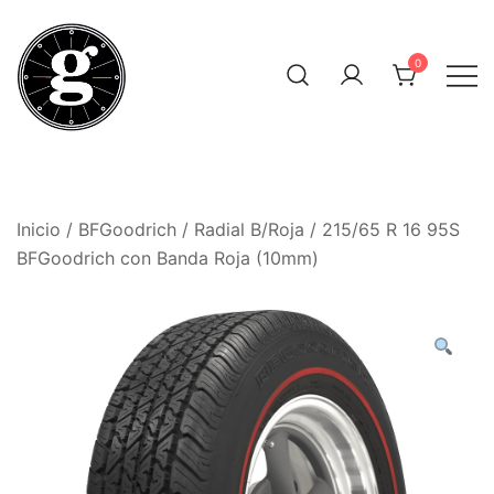
Saltar
al
0
contenido
Neumáticos Clásicos
Pneum Galacta
Inicio
/
BFGoodrich
/
Radial B/Roja
/ 215/65 R 16 95S
BFGoodrich con Banda Roja (10mm)