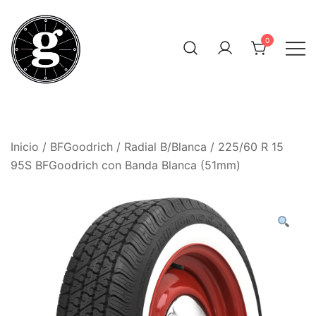
Saltar
al
0
contenido
Neumáticos Clásicos
Pneum Galacta
Inicio
/
BFGoodrich
/
Radial B/Blanca
/ 225/60 R 15
95S BFGoodrich con Banda Blanca (51mm)