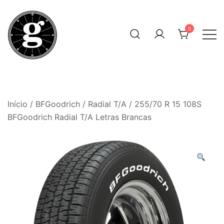
Skip
to
0
content
Neumáticos Clásicos
Pneum Galacta
Início
/
BFGoodrich
/
Radial T/A
/ 255/70 R 15 108S
BFGoodrich Radial T/A Letras Brancas