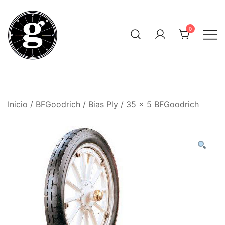
Saltar
al
0
contenido
Neumáticos Clásicos
Pneum Galacta
Inicio
/
BFGoodrich
/
Bias Ply
/ 35 x 5 BFGoodrich